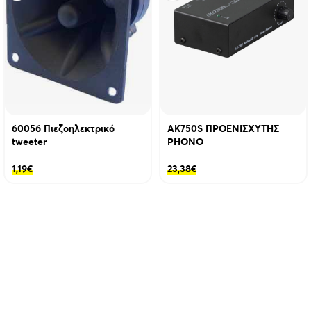
60056 Πιεζοηλεκτρικό
AK750S ΠΡΟΕΝΙΣΧΥΤΗΣ
tweeter
PHONO
1,19
€
23,38
€