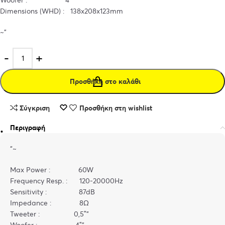
Dimensions (WHD) : 138x208x123mm
~”
Προσθήκη στο καλάθι
Σύγκριση
Προσθήκη στη wishlist
Περιγραφή
“~
Max Power : 60W
Frequency Resp. : 120-20000Hz
Sensitivity : 87dB
Impedance : 8Ω
Tweeter : 0,5″”
Woofer : 4″”