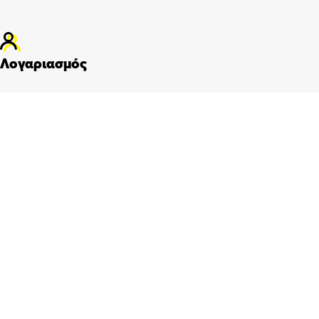
Λογαριασμός
Πίνακας ελέγχου
Παραγγελίες
Wishlist
Καλάθι αγορών
Checkout
Customer support
FAQs
Τρόποι αποστολής