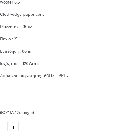
woofer 6.5”
Cloth-edge paper cone
Μαγνήτης : 30oz
Πηνίο : 2”
Εμπέδηση : 8ohm
Ισχύς rms : 120Wrms
Aπόκριση συχνότητας : 60Hz – 6KHz
(KOYΤΑ 12τεμάχια)