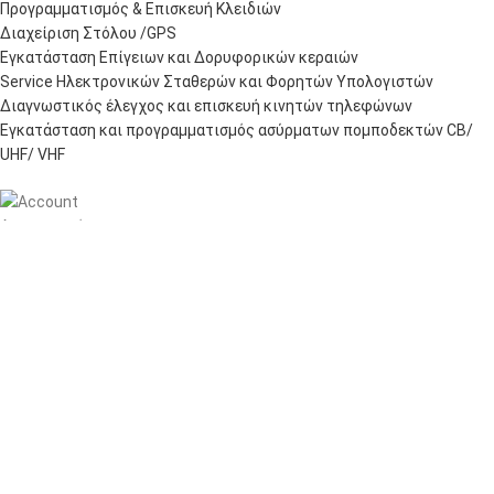
Προγραμματισμός & Επισκευή Κλειδιών
Διαχείριση Στόλου /GPS
Εγκατάσταση Επίγειων και Δορυφορικών κεραιών
Service Ηλεκτρονικών Σταθερών και Φορητών Υπολογιστών
Διαγνωστικός έλεγχος και επισκευή κινητών τηλεφώνων
Εγκατάσταση και προγραμματισμός ασύρματων πομποδεκτών CB/
UHF/ VHF
Λογαριασμός
Πίνακας ελέγχου
Παραγγελίες
Wishlist
Καλάθι αγορών
Checkout
Customer support
FAQs