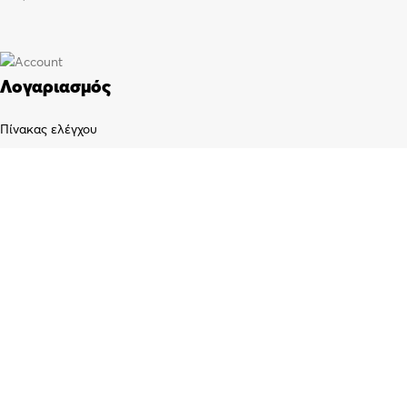
Λογαριασμός
Πίνακας ελέγχου
Παραγγελίες
Wishlist
Καλάθι αγορών
Checkout
Customer support
FAQs
Τρόποι αποστολής