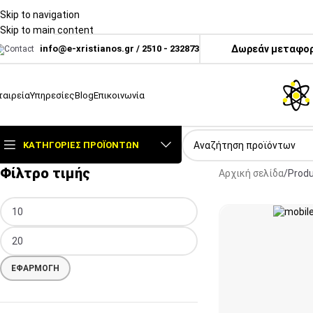
Skip to navigation
Skip to main content
info@e-xristianos.gr
/
2510 - 232873
Δωρεάν μεταφορι
ταιρεία
Υπηρεσίες
Blog
Επικοινωνία
ΚΑΤΗΓΟΡΊΕΣ ΠΡΟΪΌΝΤΩΝ
Φίλτρο τιμής
Αρχική σελίδα
Prod
ΕΦΑΡΜΟΓΉ