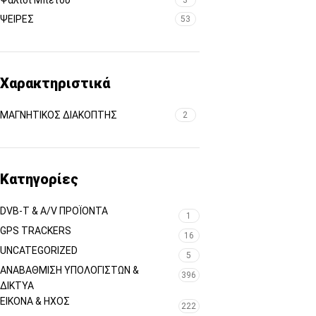
Ψαλίδι Μπετού
3
ΨΕΙΡΕΣ
53
Χαρακτηριστικά
ΜΑΓΝΗΤΙΚΟΣ ΔΙΑΚΟΠΤΗΣ
2
Κατηγορίες
DVB-T & A/V ΠΡΟΪΌΝΤΑ
1
GPS TRACKERS
16
UNCATEGORIZED
5
ΑΝΑΒΆΘΜΙΣΗ ΥΠΟΛΟΓΙΣΤΏΝ &
396
ΔΊΚΤΥΑ
ΕΙΚΌΝΑ & ΗΧΟΣ
222