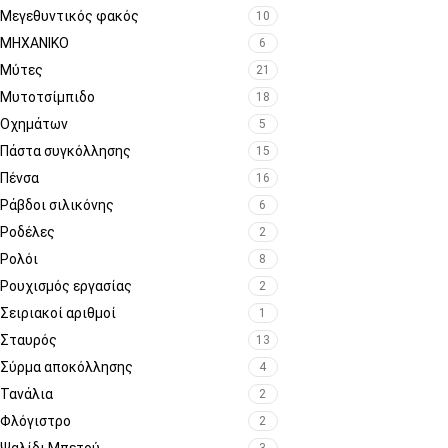
Μεγεθυντικός φακός
10
ΜΗΧΑΝΙΚΟ
6
Μύτες
21
Μυτοτσίμπιδο
18
Οχημάτων
5
Πάστα συγκόλλησης
15
Πένσα
16
Ράβδοι σιλικόνης
6
Ροδέλες
2
Ρολόι
8
Ρουχισμός εργασίας
2
Σειριακοί αριθμοί
1
Σταυρός
13
Σύρμα αποκόλλησης
4
Τανάλια
2
Φλόγιστρο
2