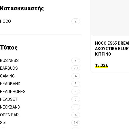
Κατασκευαστής
HOCO
2
HOCO ES65 DRE
Τύπος
ΑΚΟΥΣΤΙΚΑ BLUE
ΚΙΤΡΙΝΟ
BUSINESS
7
13,32
€
EARBUDS
73
GAMING
4
HEADBAND
8
HEADPHONES
4
HEADSET
6
NECKBAND
3
OPEN EAR
4
Set
14