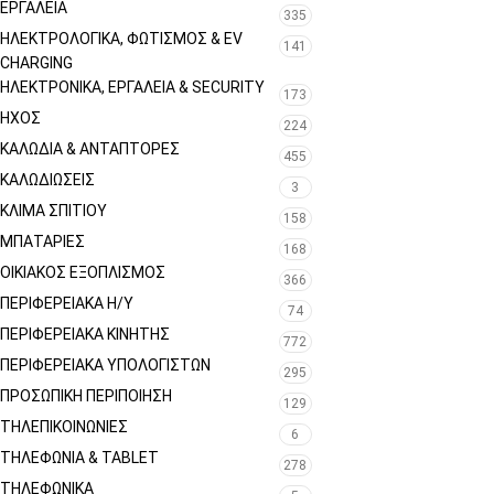
ΕΡΓΑΛΕΊΑ
335
ΗΛΕΚΤΡΟΛΟΓΙΚΆ, ΦΩΤΙΣΜΌΣ & EV
141
CHARGING
ΗΛΕΚΤΡΟΝΙΚΆ, ΕΡΓΑΛΕΊΑ & SECURITY
173
ΉΧΟΣ
224
ΚΑΛΏΔΙΑ & ΑΝΤΆΠΤΟΡΕΣ
455
ΚΑΛΩΔΙΏΣΕΙΣ
3
ΚΛΊΜΑ ΣΠΙΤΙΟΎ
158
ΜΠΑΤΑΡΊΕΣ
168
ΟΙΚΙΑΚΌΣ ΕΞΟΠΛΙΣΜΌΣ
366
ΠΕΡΙΦΕΡΕΙΑΚΑ Η/Υ
74
ΠΕΡΙΦΕΡΕΙΑΚΑ ΚΙΝΗΤΗΣ
772
ΠΕΡΙΦΕΡΕΙΑΚΆ ΥΠΟΛΟΓΙΣΤΏΝ
295
ΠΡΟΣΩΠΙΚΉ ΠΕΡΙΠΟΊΗΣΗ
129
ΤΗΛΕΠΙΚΟΙΝΩΝΊΕΣ
6
ΤΗΛΕΦΩΝΊΑ & TABLET
278
ΤΗΛΕΦΩΝΙΚΑ