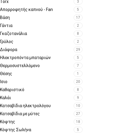
Torx
3
Απορροφητής καπνού - Fan
5
Βάση
17
Γάντια
2
Γκαζοτανάλια
8
Γρύλος
2
Διάφορα
29
Ηλεκτροπόντα μπαταριών
5
Θερμοσυστελλόμενο
7
Θέσης
1
Ίσιο
20
Καθαριστικό
8
Καλάι
9
Κατσαβίδια ηλεκτρολόγου
10
Κατσαβίδια με μύτες
27
Κόφτης
18
Κόφτης Σωλήνα
5