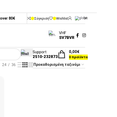
 over 80€
Σύγκριση
Wishlist
GR
VHF
SV7BVR
0,00
€
Support
2510-232873
0
προϊόντα
24
36