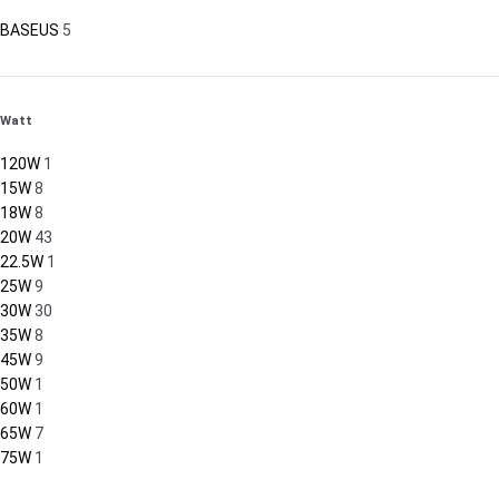
BASEUS
5
Watt
120W
1
15W
8
18W
8
20W
43
22.5W
1
25W
9
30W
30
35W
8
45W
9
50W
1
60W
1
65W
7
75W
1