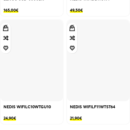
165,00
€
49,50
€
NEDIS WIFILC10WTGU10
NEDIS WIFILF11WTST64
24,90
€
21,90
€