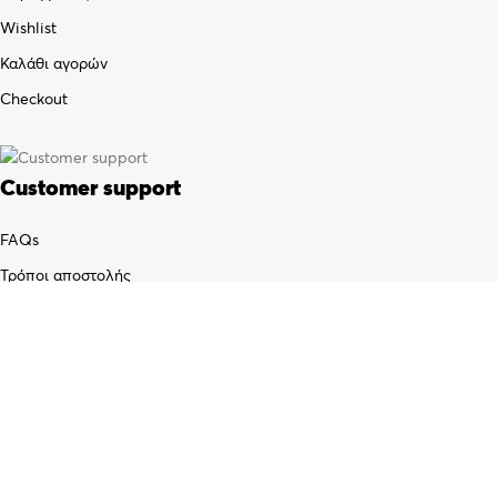
Wishlist
Καλάθι αγορών
Checkout
Customer support
FAQs
Τρόποι αποστολής
Τρόποι πληρωμής
Πολιτική επιστροφών
Όροι χρήσης
Προσωπικά δεδομένα (GDPR)
© 2021
xristianos.gr
· All rights reserved · A website by
Artware