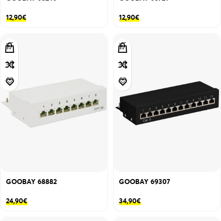
12,90
€
12,90
€
GOOBAY 68882
GOOBAY 69307
24,90
€
34,90
€