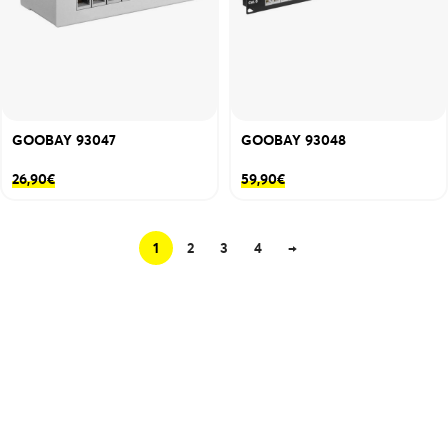
GOOBAY 93047
GOOBAY 93048
26,90
€
59,90
€
1
2
3
4
→