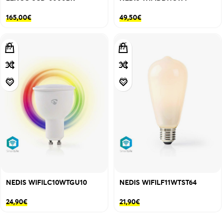
165,00
€
49,50
€
NEDIS WIFILC10WTGU10
NEDIS WIFILF11WTST64
24,90
€
21,90
€