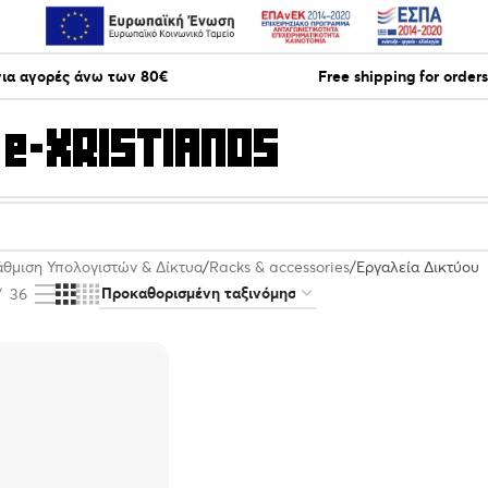
ια αγορές άνω των 80€
Free shipping for order
θμιση Υπολογιστών & Δίκτυα
Racks & accessories
Εργαλεία Δικτύου
36