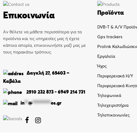
Προϊόντα
Επικοινωνία
DVB-T & A/V Προϊό
Αν θέλετε να μάθετε περισσότερα για τα
Gps trackers
προϊόντα και τις υπηρεσίες μας ή έχετε
κάποια απορία, επικοινωνήστε μαζί μας με
Prolink Καλωδιώσει
τους παρακάτω τρόπους.
Εργαλεία
Ήχος
Δαγκλή 27, 65403 –
Περιφερειακά Η/Υ
Καβάλα
Περιφερειακά Κινητ
2510 232 873
-
6949 214 731
Τηλεφωνικά
in
**
@
**********
os.gr
Τηλεχειριστήρια
Τηλεπικοινωνίες

