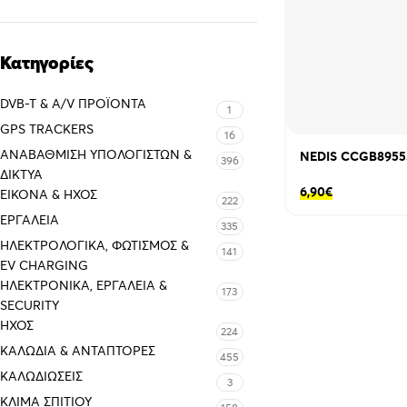
Κατηγορίες
DVB-T & A/V ΠΡΟΪΌΝΤΑ
1
GPS TRACKERS
16
ΑΝΑΒΆΘΜΙΣΗ ΥΠΟΛΟΓΙΣΤΏΝ &
NEDIS CCGB895
396
ΔΊΚΤΥΑ
6,90
€
ΕΙΚΌΝΑ & ΗΧΟΣ
222
ΕΡΓΑΛΕΊΑ
335
ΗΛΕΚΤΡΟΛΟΓΙΚΆ, ΦΩΤΙΣΜΌΣ &
141
EV CHARGING
ΗΛΕΚΤΡΟΝΙΚΆ, ΕΡΓΑΛΕΊΑ &
173
SECURITY
ΉΧΟΣ
224
ΚΑΛΏΔΙΑ & ΑΝΤΆΠΤΟΡΕΣ
455
ΚΑΛΩΔΙΏΣΕΙΣ
3
ΚΛΊΜΑ ΣΠΙΤΙΟΎ