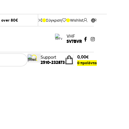
s over 80€
Σύγκριση
Wishlist
GR
VHF
SV7BVR
0,00
€
Support
2510-232873
0
προϊόντα