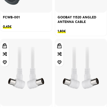
FCWB-001
GOOBAY 11520 ANGLED
ANTENNA CABLE
0,45
€
1,80
€