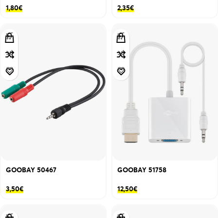
1,80
€
2,35
€
GOOBAY 50467
GOOBAY 51758
3,50
€
12,50
€