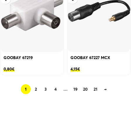
GOOBAY 67219
GOOBAY 67227 MCX
0,80
€
4,15
€
1
2
3
4
…
19
20
21
→