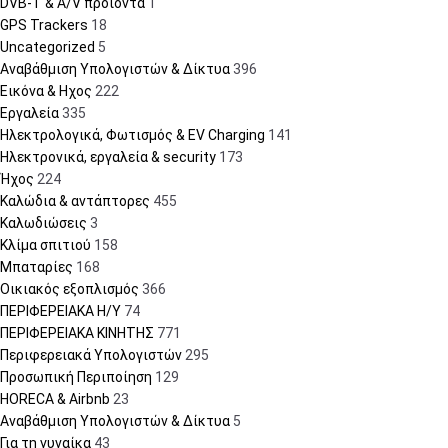
DVB-T & A/V προϊόντα
1
GPS Trackers
18
Uncategorized
5
Αναβάθμιση Υπολογιστών & Δίκτυα
396
Εικόνα & Ηχος
222
Εργαλεία
335
Ηλεκτρολογικά, Φωτισμός & EV Charging
141
Ηλεκτρονικά, εργαλεία & security
173
Ήχος
224
Καλώδια & αντάπτορες
455
Καλωδιώσεις
3
Κλίμα σπιτιού
158
Μπαταρίες
168
Οικιακός εξοπλισμός
366
ΠΕΡΙΦΕΡΕΙΑΚΑ Η/Υ
74
ΠΕΡΙΦΕΡΕΙΑΚΑ ΚΙΝΗΤΗΣ
771
Περιφερειακά Υπολογιστών
295
Προσωπική Περιποίηση
129
HORECA & Airbnb
23
Αναβάθμιση Υπολογιστών & Δίκτυα
5
Για τη γυναίκα
43