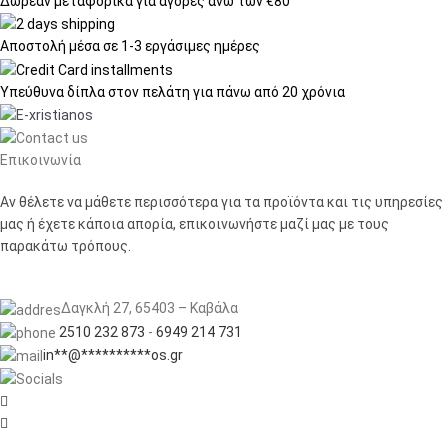
Δωρεάν μεταφορικά
για αγορές άνω των €80
Αποστολή μέσα σε
1-3 εργάσιμες ημέρες
Υπεύθυνα δίπλα στον πελάτη
για πάνω από 20 χρόνια
Επικοινωνία
Αν θέλετε να μάθετε περισσότερα για τα προϊόντα και τις υπηρεσίες
μας ή έχετε κάποια απορία, επικοινωνήστε μαζί μας με τους
παρακάτω τρόπους.
Δαγκλή 27, 65403 – Καβάλα
2510 232 873
-
6949 214 731
in
**
@
**********
os.gr

