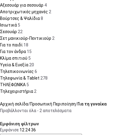
Αξεσουάρ για σεσουάρ
4
Αποτριχωτικές μηχανές
2
Βούρτσες & Ψαλίδια
8
Ισιωτικά
5
Σεσουάρ
22
Σετ μανικιούρ-Πεντικιούρ
2
Για το παιδί
18
Για τον άνδρα
15
Κλίμα σπιτιού
5
Υγεία & Ευεξία
20
Τηλεπικοινωνίες
6
Τηλεφωνία & Tablet
278
ΤΗΛΕΦΩΝΙΚΑ
5
Τηλεχειριστήρια
2
Αρχική σελίδα
Προσωπική Περιποίηση
Για τη γυναίκα
Προβάλλονται όλα - 2 αποτελέσματα
Εμφάνιση φίλτρων
Εμφάνισε
12
24
36