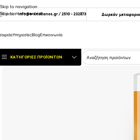
Skip to navigation
Skip to main content
info@e-xristianos.gr
/
2510 - 232873
Δωρεάν μεταφορικ
ταιρεία
Υπηρεσίες
Blog
Επικοινωνία
ΚΑΤΗΓΟΡΊΕΣ ΠΡΟΪΌΝΤΩΝ