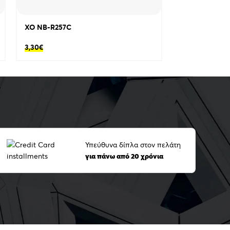
XO NB-R257C
XO NB-R258C
3,30
€
3,90
€
Υπεύθυνα δίπλα στον πελάτη
για πάνω από 20 χρόνια