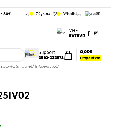
er 80€
Σύγκριση
Wishlist
GR
VHF
SV7BVR
0,00
€
Support
2510-232873
0
προϊόντα
λεφωνία & Tablet
Τηλεφωνικά
25IV02
ς