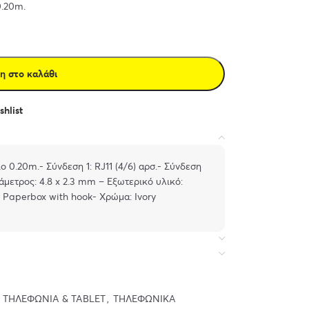
0.20m.
η στο καλάθι
hlist
ιο 0.20m.- Σύνδεση 1: RJ11 (4/6) αρσ.- Σύνδεση
ιάμετρος: 4.8 x 2.3 mm – Εξωτερικό υλικό:
 Paperbox with hook- Χρώμα: Ivory
ΤΗΛΕΦΩΝΊΑ & TABLET
,
ΤΗΛΕΦΩΝΙΚΆ