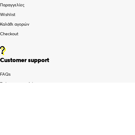
Παραγγελίες
Wishlist
Καλάθι αγορών
Checkout
Customer support
FAQs
Τρόποι αποστολής
Τρόποι πληρωμής
Πολιτική επιστροφών
Όροι χρήσης
Προσωπικά δεδομένα (GDPR)