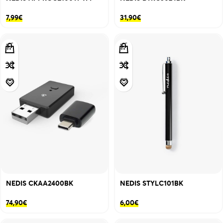
7,99
€
31,90
€
NEDIS CKAA2400BK
NEDIS STYLC101BK
74,90
€
6,00
€