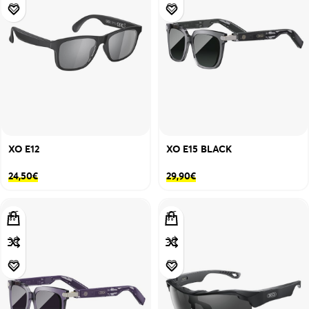
XO E12
XO E15 BLACK
24,50
€
29,90
€