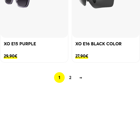
XO E15 PURPLE
XO E16 BLACK COLOR
29,90
€
27,90
€
1
2
→