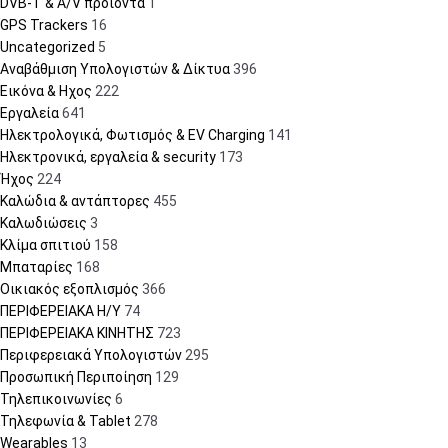
DVB-T & A/V προϊόντα
1
GPS Trackers
16
Uncategorized
5
Αναβάθμιση Υπολογιστών & Δίκτυα
396
Εικόνα & Ηχος
222
Εργαλεία
641
Ηλεκτρολογικά, Φωτισμός & EV Charging
141
Ηλεκτρονικά, εργαλεία & security
173
Ήχος
224
Καλώδια & αντάπτορες
455
Καλωδιώσεις
3
Κλίμα σπιτιού
158
Μπαταρίες
168
Οικιακός εξοπλισμός
366
ΠΕΡΙΦΕΡΕΙΑΚΑ Η/Υ
74
ΠΕΡΙΦΕΡΕΙΑΚΑ ΚΙΝΗΤΗΣ
723
Περιφερειακά Υπολογιστών
295
Προσωπική Περιποίηση
129
Τηλεπικοινωνίες
6
Τηλεφωνία & Tablet
278
Wearables
13