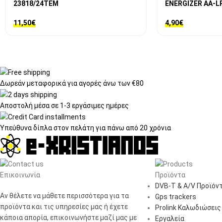
23818/24ΤΕΜ
ENERGIZER AA-L
11,50
€
4,90
€
Δωρεάν μεταφορικά
για αγορές άνω των €80
Αποστολή μέσα σε
1-3 εργάσιμες ημέρες
Υπεύθυνα δίπλα στον πελάτη
για πάνω από 20 χρόνια
Επικοινωνία
Προϊόντα
DVB-T & A/V Προϊόν
Αν θέλετε να μάθετε περισσότερα για τα
Gps trackers
προϊόντα και τις υπηρεσίες μας ή έχετε
Prolink Καλωδιώσεις
κάποια απορία, επικοινωνήστε μαζί μας με
Εργαλεία