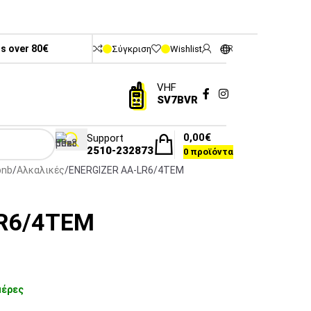
rs over 80€
Σύγκριση
Wishlist
GR
VHF
SV7BVR
0,00
€
Support
2510-232873
0
προϊόντα
bnb
Αλκαλικές
ENERGIZER AA-LR6/4TEM
LR6/4TEM
μέρες