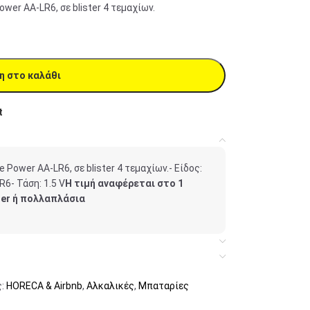
ower AA-LR6, σε blister 4 τεμαχίων.
η στο καλάθι
t
 Power AA-LR6, σε blister 4 τεμαχίων.- Είδος:
6- Τάση: 1.5 V
Η τιμή αναφέρεται στο 1
ster ή πολλαπλάσια
:
HORECA & Airbnb
,
Αλκαλικές
,
Μπαταρίες