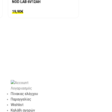
NOD LAB 6V12AH
ULTRACELL 12
19,90
€
9,90
€
Λογαριασμός
Πίνακας ελέγχου
Παραγγελίες
Wishlist
Καλάθι αγορών