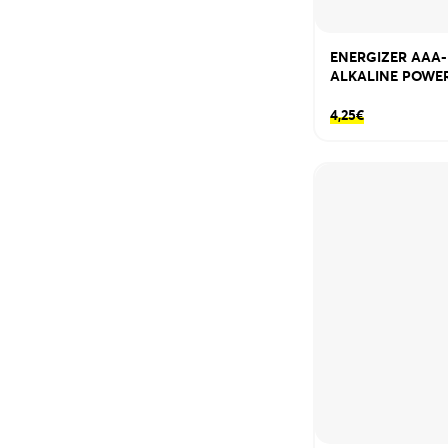
ENERGIZER AAA-
ALKALINE POWE
4,25
€