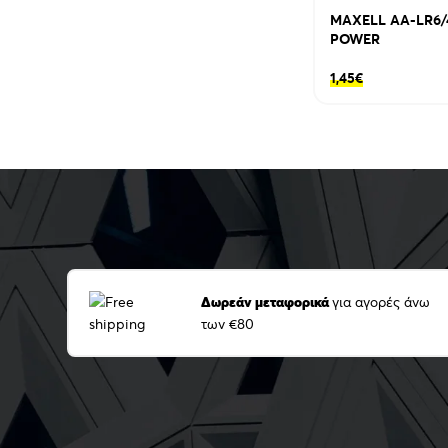
MAXELL AA-LR6/
POWER
1,45
€
Δωρεάν μεταφορικά
για αγορές άνω
των €80