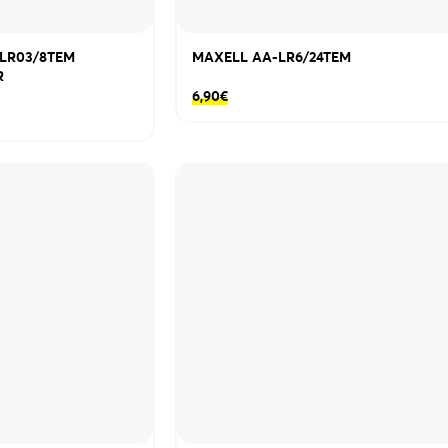
LR03/8TEM
MAXELL AA-LR6/24TEM
R
6,90
€