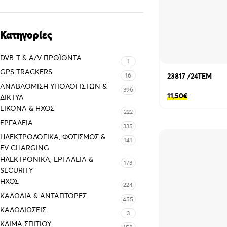
Κατηγορίες
DVB-T & A/V ΠΡΟΪΌΝΤΑ
1
GPS TRACKERS
16
23817 /24ΤΕΜ
ΑΝΑΒΆΘΜΙΣΗ ΥΠΟΛΟΓΙΣΤΏΝ &
396
11,50
€
ΔΊΚΤΥΑ
ΕΙΚΌΝΑ & ΗΧΟΣ
222
ΕΡΓΑΛΕΊΑ
335
ΗΛΕΚΤΡΟΛΟΓΙΚΆ, ΦΩΤΙΣΜΌΣ &
141
EV CHARGING
ΗΛΕΚΤΡΟΝΙΚΆ, ΕΡΓΑΛΕΊΑ &
173
SECURITY
ΉΧΟΣ
224
ΚΑΛΏΔΙΑ & ΑΝΤΆΠΤΟΡΕΣ
455
ΚΑΛΩΔΙΏΣΕΙΣ
3
ΚΛΊΜΑ ΣΠΙΤΙΟΎ