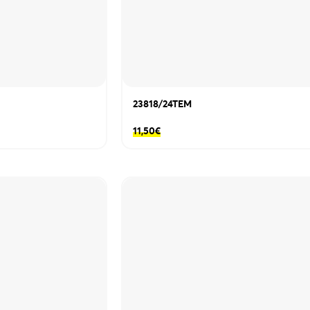
23818/24ΤΕΜ
11,50
€