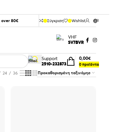
s over 80€
Σύγκριση
Wishlist
GR
VHF
SV7BVR
0,00
€
Support
2510-232873
0
προϊόντα
24
36