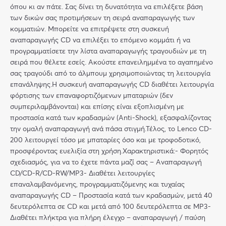
όπου κι αν πάτε. Σας δίνει τη δυνατότητα να επιλέξετε βάση
των δικών σας προτιμήσεων τη σειρά αναπαραγωγής των
κομματιών. Μπορείτε να επιτρέψετε στη συσκευή
αναπαραγωγής CD να επιλέξει το επόμενο κομμάτι ή να
προγραμματίσετε την λίστα αναπαραγωγής τραγουδιών με τη
σειρά που θέλετε εσείς. Ακούστε επανειλημμένα το αγαπημένο
σας τραγούδι από το άλμπουμ χρησιμοποιώντας τη λειτουργία
επανάληψης.Η συσκευή αναπαραγωγής CD διαθέτει λειτουργία
φόρτισης των επαναφορτιζόμενων μπαταριών (δεν
συμπεριλαμβάνονται) και επίσης είναι εξοπλισμένη με
προστασία κατά των κραδασμών (Anti-Shock), εξασφαλίζοντας
την ομαλή αναπαραγωγή ανά πάσα στιγμή.Τέλος, το Lenco CD-
200 λειτουργεί τόσο με μπαταρίες όσο και με τροφοδοτικό,
προσφέροντας ευελιξία στη χρήση.Χαρακτηριστικά:- Φορητός
σχεδιασμός, για να το έχετε πάντα μαζί σας – Αναπαραγωγή
CD/CD-R/CD-RW/MP3- Διαθέτει λειτουργίες
επαναλαμβανόμενης, προγραμματιζόμενης και τυχαίας
αναπαραγωγής CD – Προστασία κατά των κραδασμών, μετά 40
δευτερόλεπτα σε CD και μετά από 100 δευτερόλεπτα σε MP3-
Διαθέτει πλήκτρα για πλήρη έλεγχο – αναπαραγωγή / παύση