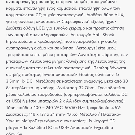
αναπαραγωγής μουσικής, επόμενο κομμάτι, προηγούμενο
κομμάτι, επανάληψη ενός κομματιού, επανάληψη όλων των
κομματιών του CD, τυχαία αναπαραγωγή- Διαθέτει θύρα AUX,
για τη σύνδεση ακουστικών- Στερεοφωνική έξοδος ήχου-
Διαθέτει οθόνη LCD, για εύκολο χειρισμό και προεπισκόπηση
των απαραίτητων πληροφοριών- Λειτουργία Anti-Shock
(προστασία από κραδασμούς), που εξασφαλίζει την ομαλή
αναπαραγωγή ακόμα και σε κίνηση- Λειτουργεί είτε μέσω
τροφοδοτικού είτε μέσω μπαταριών- Δυνατότητα φόρτισης των
μπαταριών- Λειτουργία μνήμης/συνέχισης της λειτουργίας της
συσκευής κατά την τελευταία αναπαραγωγή- Περιλαμβάνονται
υψηλής ποιότητας In-ear ακουστικά- Είσοδος σύνδεσης: 1x
3.5mm, 1x DC- Μετάβαση σε κατάσταση αναμονής, μετά από 30
δευτερόλεπτα μη χρήσης- Αντίσταση: 32 Ohm- Τροφοδοτείται
μέσω καλωδίου τροφοδοσίας (συμπεριλαμβάνεται καλώδιο DC
σε USB) ή μέσω μπαταριών 2 x ΑΑ (δεν συμπεριλαμβάνονται)-
Τάση εισόδου: 100 – 240 VAC, 50/60 Hz- Τροφοδοσία: 4.5V-
Διαστάσεις: 148 x 137 x 24 mm- Υλικό: Μέταλλο / Πλαστικό-
Χρώμα: ΜαύροΠεριεχόμενα συσκευασίας:- 1x Φορητό CD
player – 1x Καλώδιο DC σε USB- Ακουστικά- Εγχειρίδιο
οδηγιών