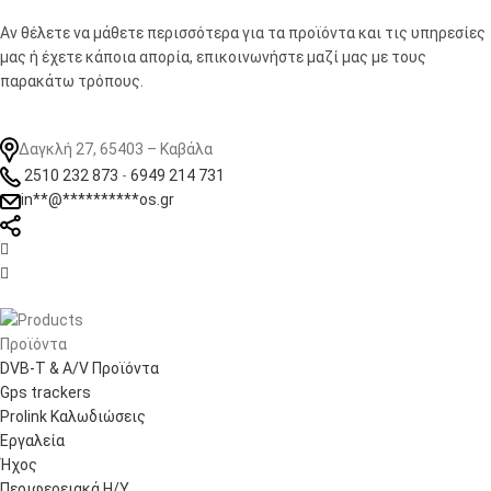
Αν θέλετε να μάθετε περισσότερα για τα προϊόντα και τις υπηρεσίες
μας ή έχετε κάποια απορία, επικοινωνήστε μαζί μας με τους
παρακάτω τρόπους.
Δαγκλή 27, 65403 – Καβάλα
2510 232 873
-
6949 214 731
in
**
@
**********
os.gr


Προϊόντα
DVB-T & A/V Προϊόντα
Gps trackers
Prolink Καλωδιώσεις
Εργαλεία
Ήχος
Περιφερειακά Η/Υ