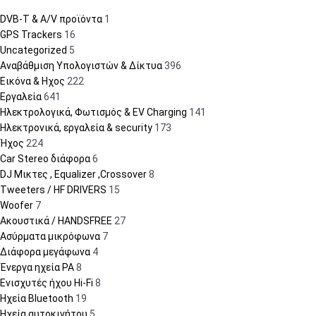
DVB-T & A/V προϊόντα
1
GPS Trackers
16
Uncategorized
5
Αναβάθμιση Υπολογιστών & Δίκτυα
396
Εικόνα & Ηχος
222
Εργαλεία
641
Ηλεκτρολογικά, Φωτισμός & EV Charging
141
Ηλεκτρονικά, εργαλεία & security
173
Ήχος
224
Car Stereo διάφορα
6
DJ Μικτες , Equalizer ,Crossover
8
Tweeters / HF DRIVERS
15
Woofer
7
Ακουστικά / HANDSFREE
27
Ασύρματα μικρόφωνα
7
Διάφορα μεγάφωνα
4
Ένεργα ηχεία PA
8
Ενισχυτές ήχου Hi-Fi
8
Ηχεία Bluetooth
19
Ηχεία αυτοκινήτου
5