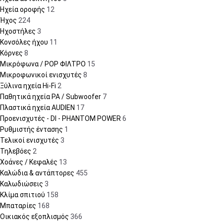
Ηχεία οροφής
12
Ήχος
224
Ηχοστήλες
3
Κονσόλες ήχου
11
Κόρνες
8
Μικρόφωνα / POP ΦΙΛΤΡΟ
15
Μικροφωνικοί ενισχυτές
8
Ξύλινα ηχεία Hi-Fi
2
Παθητικά ηχεία PA / Subwoofer
7
Πλαστικά ηχεία AUDIEN
17
Προενισχυτές - DI - PHANTOM POWER
6
Ρυθμιστής έντασης
1
Τελικοί ενισχυτές
3
Τηλεβόες
2
Χοάνες / Κεφαλές
13
Καλώδια & αντάπτορες
455
Καλωδιώσεις
3
Κλίμα σπιτιού
158
Μπαταρίες
168
Οικιακός εξοπλισμός
366