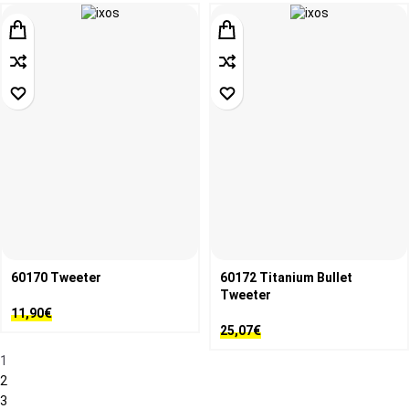
60170 Τweeter
60172 Titanium Bullet
Τweeter
11,90
€
25,07
€
1
2
3