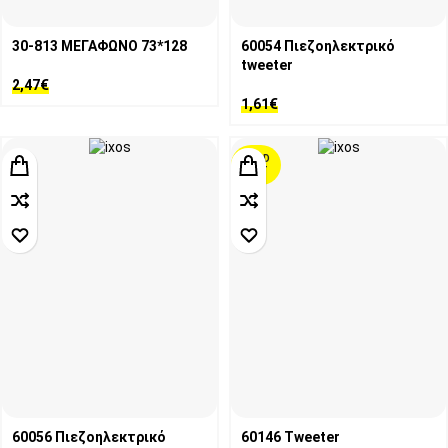
30-813 ΜΕΓΑΦΩΝΟ 73*128
60054 Πιεζοηλεκτρικό
tweeter
2,47
€
1,61
€
SOLD
OUT
60056 Πιεζοηλεκτρικό
60146 Τweeter