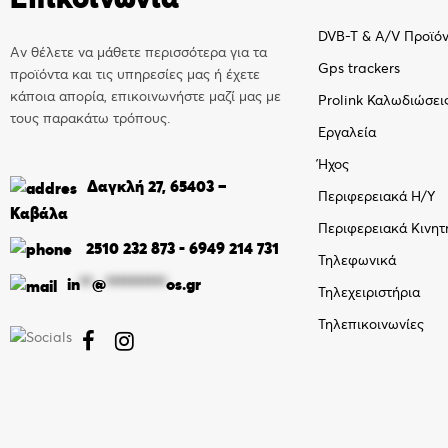
DVB-T & A/V Προϊό
Αν θέλετε να μάθετε περισσότερα για τα
Gps trackers
προϊόντα και τις υπηρεσίες μας ή έχετε
κάποια απορία, επικοινωνήστε μαζί μας με
Prolink Καλωδιώσει
τους παρακάτω τρόπους.
Εργαλεία
Ήχος
Δαγκλή 27, 65403 –
Περιφερειακά Η/Υ
Καβάλα
Περιφερειακά Κινητ
2510 232 873
-
6949 214 731
Τηλεφωνικά
in
**
@
**********
os.gr
Τηλεχειριστήρια
Τηλεπικοινωνίες

