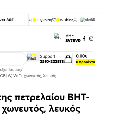
over 80€
Σύγκριση
Wishlist
GR
VHF
SV7BVR
0,00
€
Support
2510-232873
0
προϊόντα
 εξοπλισμός
GBLW, WiFi, χωνευτός, λευκός
ης πετρελαίου BHT-
 χωνευτός, λευκός