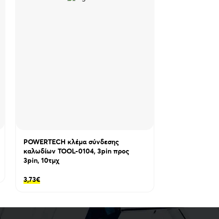
tails?id=com.tuya.smart
smart/id1034649547
τη θα πρέπει να γίνει από έμπειρο τεχνικό
POWERTECH κλέμα σύνδεσης
POWERTECH π
καλωδίων TOOL-0104, 3pin προς
με 3x διακόπτ
3pin, 10τμχ
20,23
€
3,73
€