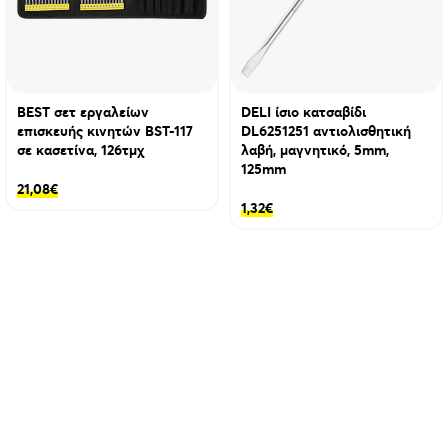
BEST σετ εργαλείων
DELI ίσιο κατσαβίδι
επισκευής κινητών BST-117
DL6251251 αντιολισθητική
σε κασετίνα, 126τμχ
λαβή, μαγνητικό, 5mm,
125mm
21,08
€
1,32
€