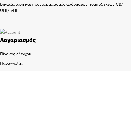
Εγκατάσταση και προγραμματισμός ασύρματων πομποδεκτών CB/
UHF/ VHF
Λογαριασμός
Πίνακας ελέγχου
Παραγγελίες
Wishlist
Καλάθι αγορών
Checkout
Customer support
FAQs