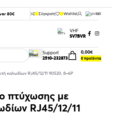
over 80€
Σύγκριση
Wishlist
GR
VHF
SV7BVR
0,00
€
Support
2510-232873
0
προϊόντα
τή καλωδίων RJ45/12/11 90520, 8+6P
ο πτύχωσης με
δίων RJ45/12/11