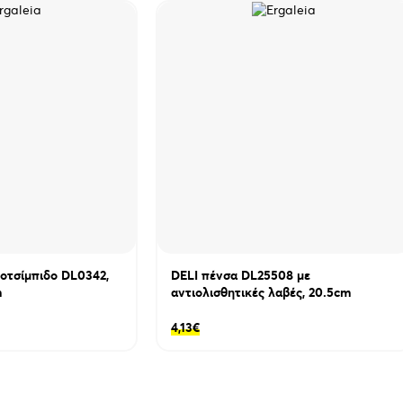
ιοτσίμπιδο DL0342,
DELI πένσα DL25508 με
m
αντιολισθητικές λαβές, 20.5cm
4,13
€