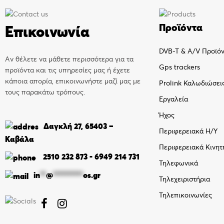
Προϊόντα
Επικοινωνία
DVB-T & A/V Προϊό
Αν θέλετε να μάθετε περισσότερα για τα
Gps trackers
προϊόντα και τις υπηρεσίες μας ή έχετε
κάποια απορία, επικοινωνήστε μαζί μας με
Prolink Καλωδιώσει
τους παρακάτω τρόπους.
Εργαλεία
Ήχος
Δαγκλή 27, 65403 –
Περιφερειακά Η/Υ
Καβάλα
Περιφερειακά Κινητ
2510 232 873
-
6949 214 731
Τηλεφωνικά
in
**
@
**********
os.gr
Τηλεχειριστήρια
Τηλεπικοινωνίες

