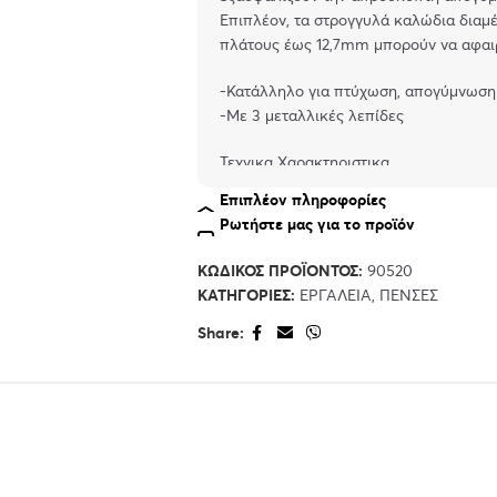
Επιπλέον, τα στρογγυλά καλώδια διαμ
πλάτους έως 12,7mm μπορούν να αφαι
-Κατάλληλο για πτύχωση, απογύμνωση
-Με 3 μεταλλικές λεπίδες
Τεχνικα Χαρακτηριστικα
Connectors suitable for crimping: e.g. 
Επιπλέον πληροφορίες
Χρώμα: Κίτρινο-Μαύρο
Ρωτήστε μας για το προϊόν
Διαστάσεις (LxWxH): ca. 18.8 x 7.7 x 2.
ΚΩΔΙΚΌΣ ΠΡΟΪΌΝΤΟΣ:
90520
Περιεχόμενα Συσκευασίας
ΚΑΤΗΓΟΡΊΕΣ:
ΕΡΓΑΛΕΊΑ
,
ΠΈΝΣΕΣ
Crimping tool
1x replacement blade set
Share: