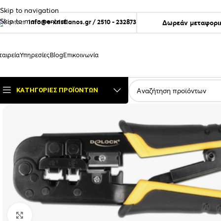
Skip to navigation
Skip to main content
info@e-xristianos.gr
/
2510 - 232873
Δωρεάν μεταφορικ
ταιρεία
Υπηρεσίες
Blog
Επικοινωνία
ΚΑΤΗΓΟΡΊΕΣ ΠΡΟΪΌΝΤΩΝ
Click to enlarge