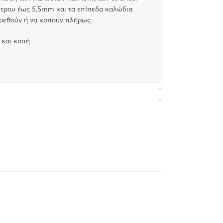
έτρου έως 5,5mm και τα επίπεδα καλώδια
ρεθούν ή να κοπούν πλήρως.
 και κοπή
RJ45, RJ12, RJ11
0 cm