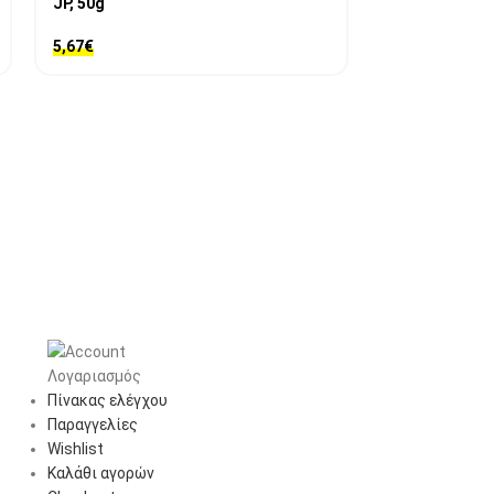
JP, 50g
100~450 °C
5,67
€
54,93
€
Λογαριασμός
Πίνακας ελέγχου
Παραγγελίες
Wishlist
Καλάθι αγορών