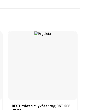
BEST πάστα συγκόλλησης BST-506-
FNIRSI κολλητ