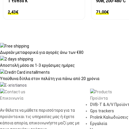
T τύπου K
90W, 200-480°C
2,43
€
71,00
€
Δωρεάν μεταφορικά
για αγορές άνω των €80
Αποστολή μέσα σε
1-3 εργάσιμες ημέρες
Υπεύθυνα δίπλα στον πελάτη
για πάνω από 20 χρόνια
Επικοινωνία
Προϊόντα
DVB-T & A/V Προϊόν
Αν θέλετε να μάθετε περισσότερα για τα
Gps trackers
προϊόντα και τις υπηρεσίες μας ή έχετε
Prolink Καλωδιώσεις
κάποια απορία, επικοινωνήστε μαζί μας με
Εργαλεία