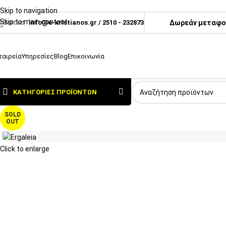
Skip to navigation
Skip to main content
info@e-xristianos.gr
/
2510 - 232873
Δωρεάν μεταφορ
ταιρεία
Υπηρεσίες
Blog
Επικοινωνία
ΚΑΤΗΓΟΡΊΕΣ ΠΡΟΪΌΝΤΩΝ
SOLD
OUT
Click to enlarge