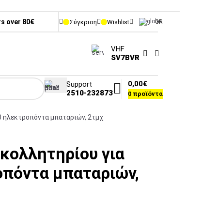
rs over 80€
Σύγκριση
Wishlist
GR
VHF
SV7BVR
0,00
€
Support
2510-232873
0
προϊόντα
0 ηλεκτροπόντα μπαταριών, 2τμχ
 κολλητηρίου για
πόντα μπαταριών,