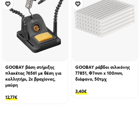
GOOBAY βάση στήριξης
GOOBAY ράβδοι σιλικόνης
πλακέτας 76561 με θέση για
77851, Φ7mm x 100mm,
κολλητήρι, 2x βραχίονες,
διάφανο, 50τμχ
μαύρη
3,40
€
12,77
€