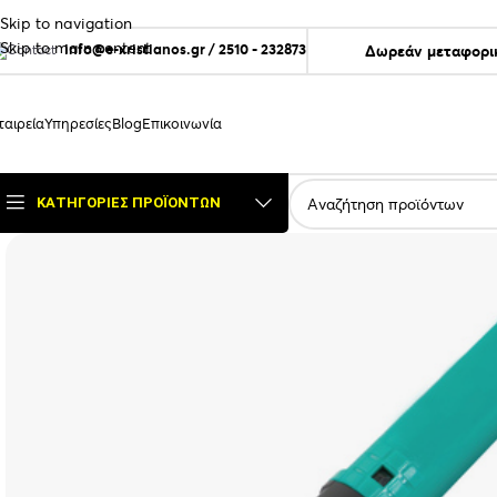
Skip to navigation
Skip to main content
info@e-xristianos.gr
/
2510 - 232873
Δωρεάν μεταφορικ
ταιρεία
Υπηρεσίες
Blog
Επικοινωνία
ΚΑΤΗΓΟΡΊΕΣ ΠΡΟΪΌΝΤΩΝ