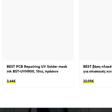
BEST PCB Repairing UV Solder mask
BEST βάση πλακέ
ink BST-UVH900, 10cc, πράσινο
για επισκευές κι
3,44
€
22,05
€