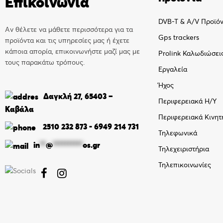
Επικοινωνία
DVB-T & A/V Προϊό
Αν θέλετε να μάθετε περισσότερα για τα
Gps trackers
προϊόντα και τις υπηρεσίες μας ή έχετε
κάποια απορία, επικοινωνήστε μαζί μας με
Prolink Καλωδιώσει
τους παρακάτω τρόπους.
Εργαλεία
Ήχος
Δαγκλή 27, 65403 –
Περιφερειακά Η/Υ
Καβάλα
Περιφερειακά Κινητ
2510 232 873
-
6949 214 731
Τηλεφωνικά
in
**
@
**********
os.gr
Τηλεχειριστήρια
Τηλεπικοινωνίες

