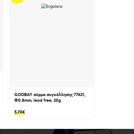
KAISI BGA/IC 
συγκόλλησης K
5cc
GOOBAY σύρμα συγκόλλησης 77421,
Φ0.8mm, lead free, 20g
6,75
€
5,70
€