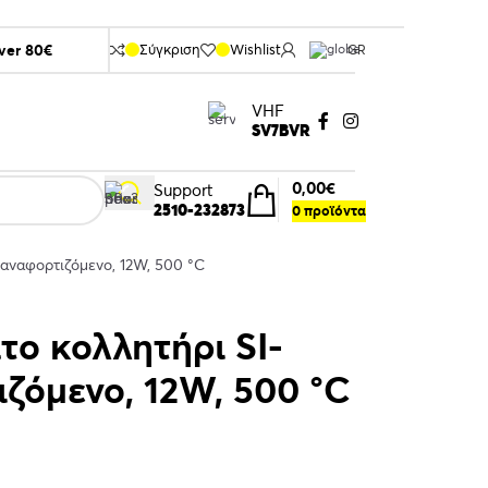
over 80€
Σύγκριση
Wishlist
GR
VHF
SV7BVR
0,00
€
Support
2510-232873
0
προϊόντα
αναφορτιζόμενο, 12W, 500 °C
ο κολλητήρι SI-
ιζόμενο, 12W, 500 °C