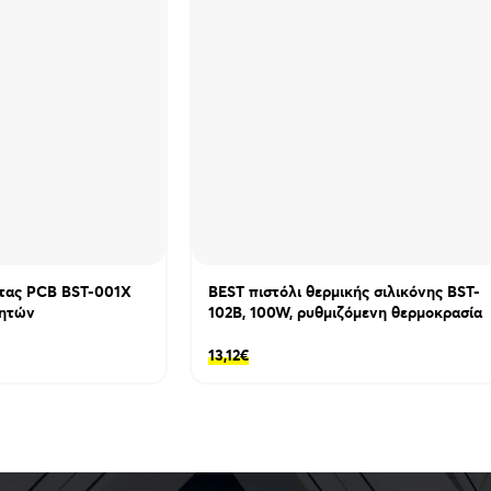
-χρόνος λειτουργίας: ~1.5 ώρες
-χρόνος φόρτισης: ~2 ώρες
-θύρα φόρτισης: USB-C
-αυτόματη επανενεργοποίηση: 30s
-διαστάσεις: 190 x 25 x 29mm
-βάρος: ~85g
Περιεχόμενα συσκευασίας
-κολλητήρι
-μπαταρία 18650
-βάση στήριξης
-καλώδιο φόρτισης USB
τας PCB BST-001X
BEST πιστόλι θερμικής σιλικόνης BST-
-εγχειρίδιο χρήσης
νητών
102B, 100W, ρυθμιζόμενη θερμοκρασία
13,12
€