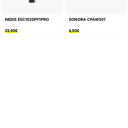
NEDIS ESC103SPF1PRO
SONORA CPAW301
35,90
€
6,50
€