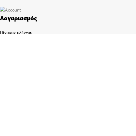
Λογαριασμός
Πίνακας ελέγχου
Παραγγελίες
Wishlist
Καλάθι αγορών
Checkout
Customer support
FAQs
Τρόποι αποστολής
Τρόποι πληρωμής