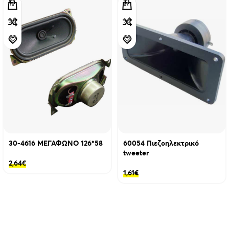
30-4616 ΜΕΓΑΦΩΝΟ 126*58
60054 Πιεζοηλεκτρικό
tweeter
2,64
€
1,61
€