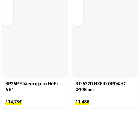
BP26P Ξύλινα ηχεια Hi-Fi
BT-622D ΗΧΕΙΟ ΟΡΟΦΗΣ
6.5″
Φ198mm
114,75
€
11,48
€