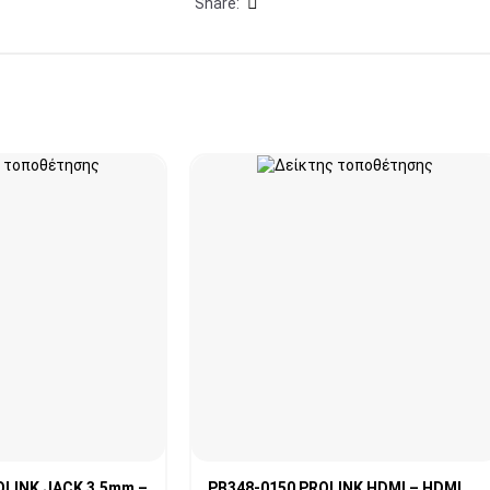
Share:
OLINK JACK 3.5mm –
PB348-0150 PROLINK HDMI – HDMI