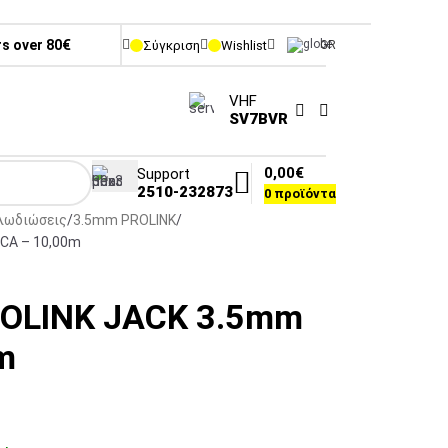
rs over 80€
Σύγκριση
Wishlist
GR
VHF
SV7BVR
0,00
€
Support
2510-232873
0
προϊόντα
λωδιώσεις
3.5mm PROLINK
CA – 10,00m
OLINK JACK 3.5mm
m