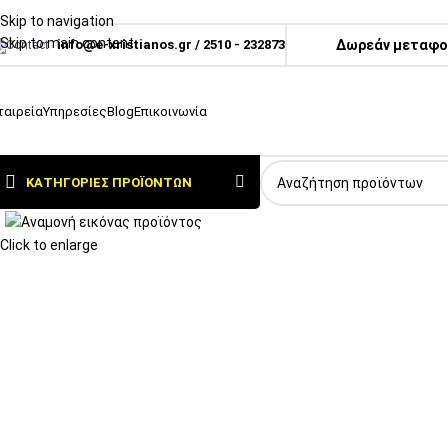
Skip to navigation
Skip to main content
info@e-xristianos.gr
/
2510 - 232873
Δωρεάν μεταφορ
ταιρεία
Υπηρεσίες
Blog
Επικοινωνία
ΚΑΤΗΓΟΡΊΕΣ ΠΡΟΪΌΝΤΩΝ
Click to enlarge