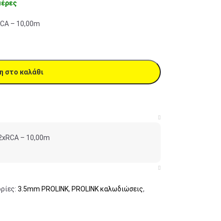
μέρες
CA – 10,00m
η στο καλάθι
2xRCA – 10,00m
ρίες:
3.5mm PROLINK
,
PROLINK καλωδιώσεις
,