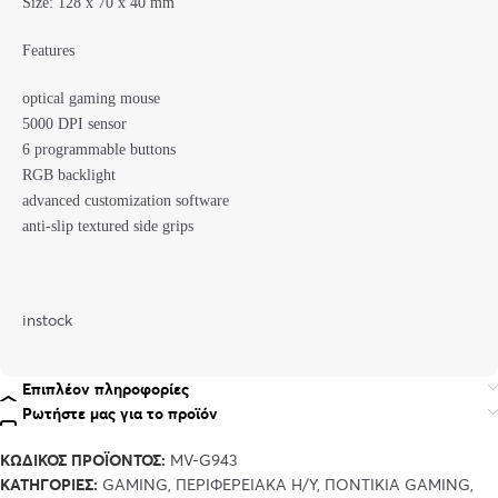
Size: 128 x 70 x 40 mm
Features
optical gaming mouse
5000 DPI sensor
6 programmable buttons
RGB backlight
advanced customization software
anti-slip textured side grips
instock
Επιπλέον πληροφορίες
Ρωτήστε μας για το προϊόν
ΚΩΔΙΚΌΣ ΠΡΟΪΌΝΤΟΣ:
MV-G943
ΚΑΤΗΓΟΡΊΕΣ:
GAMING
,
ΠΕΡΙΦΕΡΕΙΑΚΑ Η/Υ
,
ΠΟΝΤΙΚΙΑ GAMING
,