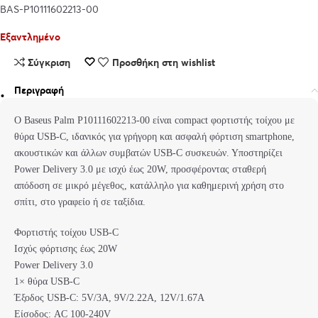
BAS-P10111602213-00
Εξαντλημένο
Σύγκριση
Προσθήκη στη wishlist
Περιγραφή
Ο Baseus Palm P10111602213-00 είναι compact φορτιστής τοίχου με
θύρα USB-C, ιδανικός για γρήγορη και ασφαλή φόρτιση smartphone,
ακουστικών και άλλων συμβατών USB-C συσκευών. Υποστηρίζει
Power Delivery 3.0 με ισχύ έως 20W, προσφέροντας σταθερή
απόδοση σε μικρό μέγεθος, κατάλληλο για καθημερινή χρήση στο
σπίτι, στο γραφείο ή σε ταξίδια.
Φορτιστής τοίχου USB-C
Ισχύς φόρτισης έως 20W
Power Delivery 3.0
1× θύρα USB-C
Έξοδος USB-C: 5V/3A, 9V/2.22A, 12V/1.67A
Είσοδος: AC 100-240V