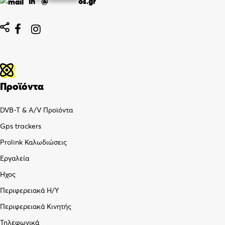
in
**
@
**********
os.gr


Προϊόντα
DVB-T & A/V Προϊόντα
Gps trackers
Prolink Καλωδιώσεις
Εργαλεία
Ήχος
Περιφερειακά Η/Υ
Περιφερειακά Κινητής
Τηλεφωνικά