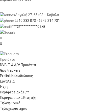
Δαγκλή 27, 65403 – Καβάλα
2510 232 873
-
6949 214 731
in
**
@
**********
os.gr


Προϊόντα
DVB-T & A/V Προϊόντα
Gps trackers
Prolink Καλωδιώσεις
Εργαλεία
Ήχος
Περιφερειακά Η/Υ
Περιφερειακά Κινητής
Τηλεφωνικά
Τηλεχειριστήρια