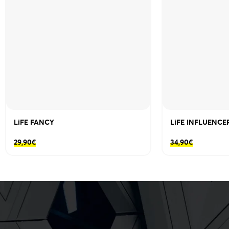
LiFE FANCY
LiFE INFLUENCE
29,90
€
34,90
€