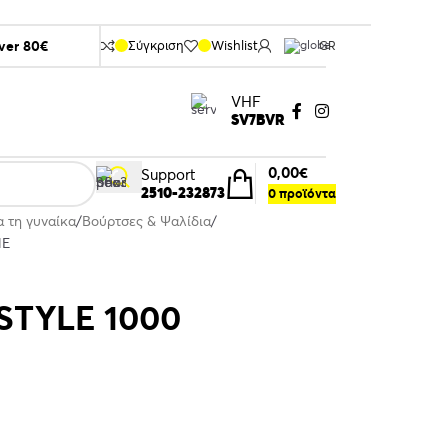
over 80€
Σύγκριση
Wishlist
GR
VHF
SV7BVR
0,00
€
Support
2510-232873
0
προϊόντα
α τη γυναίκα
Βούρτσες & Ψαλίδια
NE
STYLE 1000