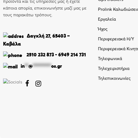
προϊόντα και τις υπηρεσίες μας ή έχετε
κάποια απορία, επικοινωνήστε μαζί μας με
Prolink Καλωδιώσει
τους παρακάτω τρόπους.
Εργαλεία
Ήχος
Δαγκλή 27, 65403 –
Περιφερειακά Η/Υ
Καβάλα
Περιφερειακά Κινητ
2510 232 873
-
6949 214 731
Τηλεφωνικά
in
**
@
**********
os.gr
Τηλεχειριστήρια
Τηλεπικοινωνίες

