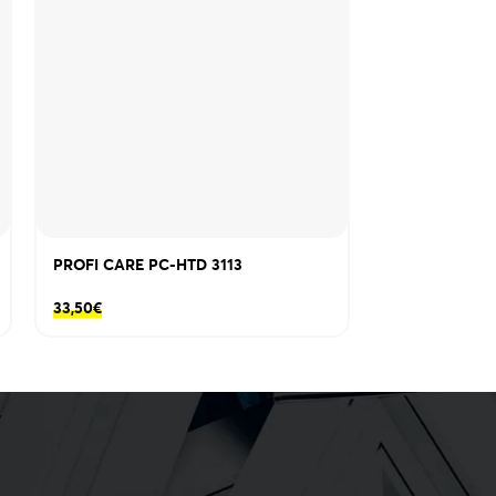
PROFI CARE PC-HTD 3113
VALERA DSL 
33,50
€
11,50
€