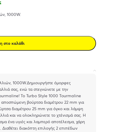
ς
ών, 1000W.
η στο καλάθι
λλιών, 1000W.Δημιουργήστε όμορφες
λλιά σας, ενώ τα στεγνώνετε με την
ourmaline! Το Turbo Style 1000 Tourmaline
α : αποσπώμενη βούρτσα διαμέτρου 22 mm για
ρτσα διαμέτρου 25 mm για όγκο και λάμψη
αλλιά και να ολοκληρώνετε το χτένισμά σας. Η
ισμα ένα υγιές και λαμπερό αποτέλεσμα, χάρη
. Διαθέτει διακόπτη επιλογής 2 επιπέδων