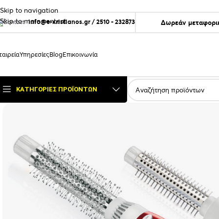
Skip to navigation
Skip to main content
info@e-xristianos.gr
/
2510 - 232873
Δωρεάν μεταφορικ
ταιρεία
Υπηρεσίες
Blog
Επικοινωνία
ΚΑΤΗΓΟΡΊΕΣ ΠΡΟΪΌΝΤΩΝ