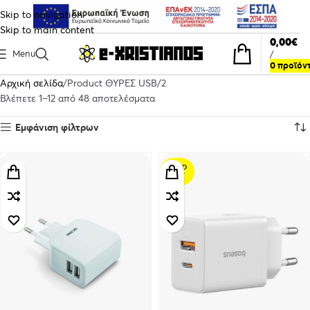
Skip to navigation
Skip to main content
0,00
€
Menu
/
0
προϊόν
Αρχική σελίδα
Product ΘΥΡΕΣ USB
2
Βλέπετε 1–12 από 48 αποτελέσματα
Εμφάνιση φίλτρων
SOLD
OUT