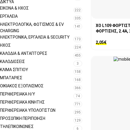
ΔΊΚΤΥΑ
ΕΙΚΌΝΑ & ΗΧΟΣ
222
ΕΡΓΑΛΕΊΑ
335
ΗΛΕΚΤΡΟΛΟΓΙΚΆ, ΦΩΤΙΣΜΌΣ & EV
XO L109 ΦΟΡΤΙΣ
141
CHARGING
ΦΟΡΤΙΣΗΣ, 2.4A,
ΗΛΕΚΤΡΟΝΙΚΆ, ΕΡΓΑΛΕΊΑ & SECURITY
173
2,05
€
ΉΧΟΣ
224
ΚΑΛΏΔΙΑ & ΑΝΤΆΠΤΟΡΕΣ
455
ΚΑΛΩΔΙΏΣΕΙΣ
3
ΚΛΊΜΑ ΣΠΙΤΙΟΎ
158
ΜΠΑΤΑΡΊΕΣ
168
ΟΙΚΙΑΚΌΣ ΕΞΟΠΛΙΣΜΌΣ
366
ΠΕΡΙΦΕΡΕΙΑΚΑ Η/Υ
74
ΠΕΡΙΦΕΡΕΙΑΚΑ ΚΙΝΗΤΗΣ
771
ΠΕΡΙΦΕΡΕΙΑΚΆ ΥΠΟΛΟΓΙΣΤΏΝ
295
ΠΡΟΣΩΠΙΚΉ ΠΕΡΙΠΟΊΗΣΗ
129
ΤΗΛΕΠΙΚΟΙΝΩΝΊΕΣ
6