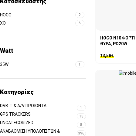
Κατασκευαστής
HOCO
2
XO
6
HOCO N10 ΦΟΡΤΙ
ΘΥΡΑ, PD20W
Watt
13,58
€
35W
1
Κατηγορίες
DVB-T & A/V ΠΡΟΪΌΝΤΑ
1
GPS TRACKERS
18
UNCATEGORIZED
5
ΑΝΑΒΆΘΜΙΣΗ ΥΠΟΛΟΓΙΣΤΏΝ &
396