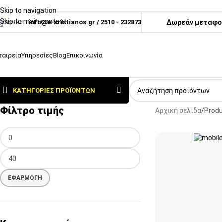
Skip to navigation
Skip to main content
info@e-xristianos.gr
/
2510 - 232873
Δωρεάν μεταφορ
ταιρεία
Υπηρεσίες
Blog
Επικοινωνία
ΚΑΤΗΓΟΡΊΕΣ ΠΡΟΪΌΝΤΩΝ
Φίλτρο τιμής
Αρχική σελίδα
Prod
ΕΦΑΡΜΟΓΉ