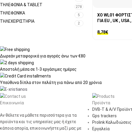
ΤΗΛΕΦΩΝΊΑ & TABLET
278
ΤΗΛΕΦΩΝΙΚΑ
XO WL01 ΦΟΡΤΙΣ
5
ΓΙΑ EU , UK , USA
ΤΗΛΕΧΕΙΡΙΣΤΉΡΙΑ
2
8,78
€
Δωρεάν μεταφορικά
για αγορές άνω των €80
Αποστολή μέσα σε
1-3 εργάσιμες ημέρες
Υπεύθυνα δίπλα στον πελάτη
για πάνω από 20 χρόνια
Επικοινωνία
Προϊόντα
DVB-T & A/V Προϊόν
Αν θέλετε να μάθετε περισσότερα για τα
Gps trackers
προϊόντα και τις υπηρεσίες μας ή έχετε
Prolink Καλωδιώσεις
κάποια απορία, επικοινωνήστε μαζί μας με
Εργαλεία