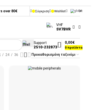
rs over 80€
Σύγκριση
Wishlist
GR
VHF
SV7BVR
0,00
€
Support
2510-232873
0
προϊόντα
2
24
36