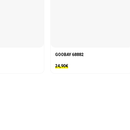
GOOBAY 68882
24,90
€