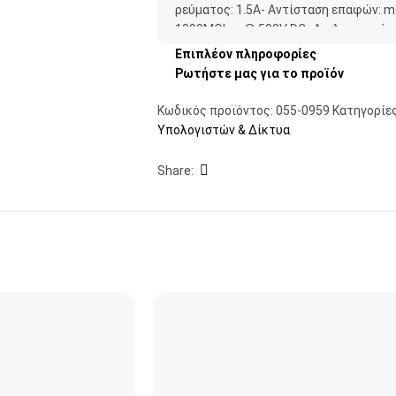
ρεύματος: 1.5A- Αντίσταση επαφών: 
1000MOhm @ 500V DC- Διηλεκτρική α
Συμπεριλαμβάνονται βίδες τοποθέτηση
Επιπλέον πληροφορίες
Ρωτήστε μας για το προϊόν
Κωδικός προϊόντος:
055-0959
Κατηγορίες
Υπολογιστών & Δίκτυα
Share: