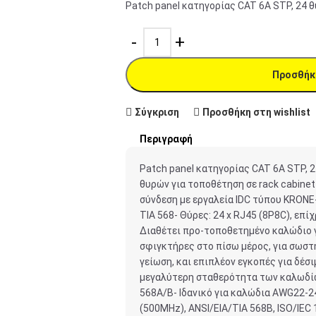
Patch panel κατηγορίας CAT 6A STP, 24 θ
Προσθήκ
Σύγκριση
Προσθήκη στη wishlist
Περιγραφή
Patch panel κατηγορίας CAT 6A STP, 24
θυρών για τοποθέτηση σε rack cabinet
σύνδεση με εργαλεία IDC τύπου KRONE
TIA 568- Θύρες: 24 x RJ45 (8P8C), επ
Διαθέτει προ-τοποθετημένο καλώδιο γ
σφιγκτήρες στο πίσω μέρος, για σωστ
γείωση, και επιπλέον εγκοπές για δέσ
μεγαλύτερη σταθερότητα των καλωδίω
568A/B- Ιδανικό για καλώδια AWG22-2
(500MHz), ANSI/EIA/TIA 568B, ISO/IEC