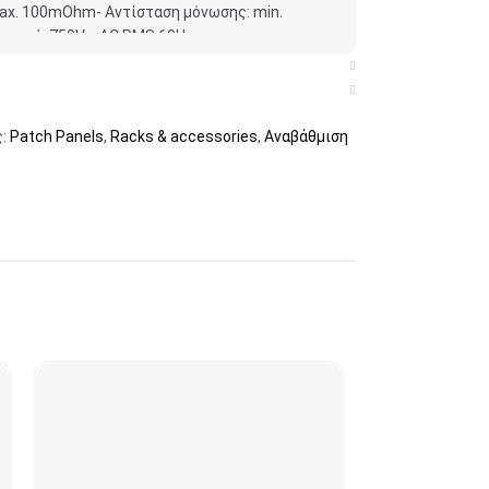
max. 100mOhm- Αντίσταση μόνωσης: min.
ντοχή: 750V~ AC RMS 60Hz –
ς για το rack και δεματικά
:
Patch Panels
,
Racks & accessories
,
Αναβάθμιση