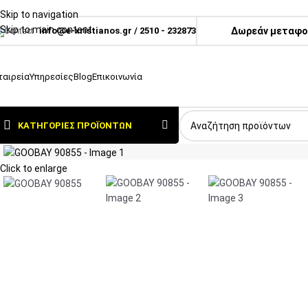
Skip to navigation
Skip to main content
info@e-xristianos.gr
/
2510 - 232873
Δωρεάν μεταφορ
ταιρεία
Υπηρεσίες
Blog
Επικοινωνία
ΚΑΤΗΓΟΡΊΕΣ ΠΡΟΪΌΝΤΩΝ
Click to enlarge