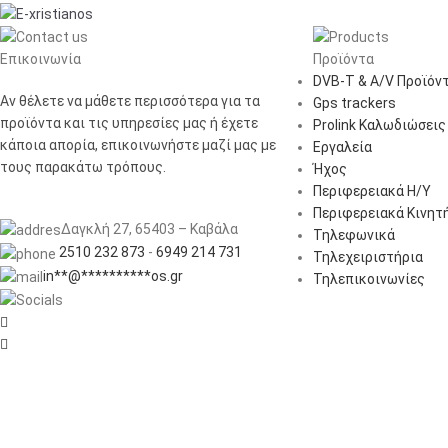
Επικοινωνία
Προϊόντα
DVB-T & A/V Προϊόν
Αν θέλετε να μάθετε περισσότερα για τα
Gps trackers
προϊόντα και τις υπηρεσίες μας ή έχετε
Prolink Καλωδιώσεις
κάποια απορία, επικοινωνήστε μαζί μας με
Εργαλεία
τους παρακάτω τρόπους.
Ήχος
Περιφερειακά Η/Υ
Περιφερειακά Κινητ
Δαγκλή 27, 65403 – Καβάλα
Τηλεφωνικά
2510 232 873
-
6949 214 731
Τηλεχειριστήρια
in
**
@
**********
os.gr
Τηλεπικοινωνίες

