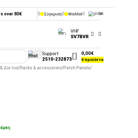
rs over 80€
Σύγκριση
Wishlist
GR
VHF
SV7BVR
0,00
€
Support
2510-232873
0
προϊόντα
& Δίκτυα
Racks & accessories
Patch Panels
μέρες