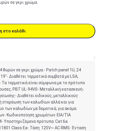
υρών σε γκρι χρώμα.
η στο καλάθι
 θυρών σε γκρι χρώμα.- Patch panel 1U, 24
 19″- Διαθέτει τερματικά συμβατά με LSA,
- Τα τερματικά είναι σύμφωνα με το πρότυπο
ίχρυσες, PBT UL-94V0- Μεταλλική κατασκευή-
είωσης- Διαθέτει ειδικούς, μεταλλικούς
ή στερέωση των καλωδίων αλλά και για
ιμο των καλωδίων με δεματικά, για ακόμα
ν- Κωδικοποίηση χρωμάτων. EIA/TIA
4- Υποστηριζόμενα πρότυπα: Cat 6a
 11801 Class Ea- Τάση: 125V~ AC RMS- Ένταση