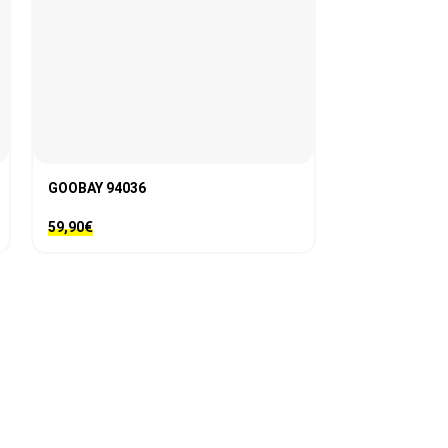
GOOBAY 94036
INT 712484
59,90
€
26,00
€