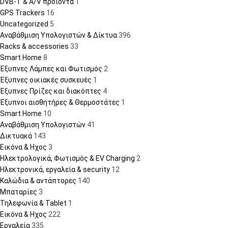
DVB-T & A/V προϊόντα
1
GPS Trackers
16
Uncategorized
5
Αναβάθμιση Υπολογιστών & Δίκτυα
396
Racks & accessories
33
Smart Home
8
Έξυπνες Λάμπες και Φωτισμός
2
Έξυπνες οικιακές συσκευές
1
Έξυπνες Πρίζες και διακόπτες
4
Έξυπνοι αισθητήρες & Θερμοστάτες
1
Smart Home
10
Αναβάθμιση Υπολογιστών
41
Δικτυακά
143
Εικόνα & Ηχος
3
Ηλεκτρολογικά, Φωτισμός & EV Charging
2
Ηλεκτρονικά, εργαλεία & security
12
Καλώδια & αντάπτορες
140
Μπαταρίες
3
Τηλεφωνία & Tablet
1
Εικόνα & Ηχος
222
Εργαλεία
335