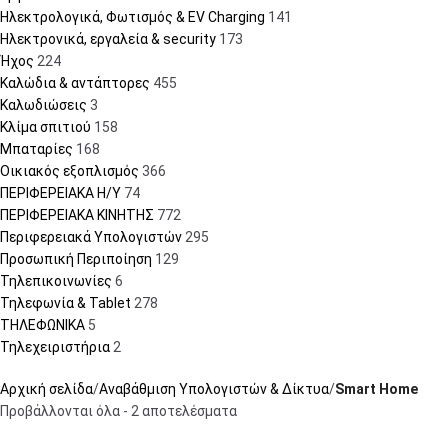
Ηλεκτρολογικά, Φωτισμός & EV Charging
141
Ηλεκτρονικά, εργαλεία & security
173
Ήχος
224
Καλώδια & αντάπτορες
455
Καλωδιώσεις
3
Κλίμα σπιτιού
158
Μπαταρίες
168
Οικιακός εξοπλισμός
366
ΠΕΡΙΦΕΡΕΙΑΚΑ Η/Υ
74
ΠΕΡΙΦΕΡΕΙΑΚΑ ΚΙΝΗΤΗΣ
772
Περιφερειακά Υπολογιστών
295
Προσωπική Περιποίηση
129
Τηλεπικοινωνίες
6
Τηλεφωνία & Tablet
278
ΤΗΛΕΦΩΝΙΚΑ
5
Τηλεχειριστήρια
2
Αρχική σελίδα
Αναβάθμιση Υπολογιστών & Δίκτυα
Smart Home
Προβάλλονται όλα - 2 αποτελέσματα