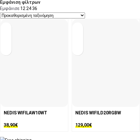
Εμφάνιση φίλτρων
Εμφάνισε
12
24
36
NEDIS WIFILAW10WT
NEDIS WIFILD20RGBW
38,90
€
129,00
€