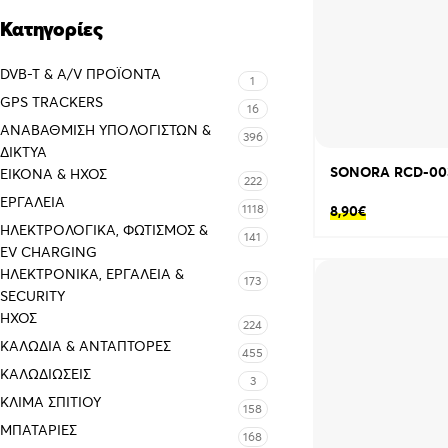
Κατηγορίες
DVB-T & A/V ΠΡΟΪΌΝΤΑ
1
GPS TRACKERS
16
ΑΝΑΒΆΘΜΙΣΗ ΥΠΟΛΟΓΙΣΤΏΝ &
396
ΔΊΚΤΥΑ
SONORA RCD-00
ΕΙΚΌΝΑ & ΗΧΟΣ
222
ΕΡΓΑΛΕΊΑ
1118
8,90
€
ΗΛΕΚΤΡΟΛΟΓΙΚΆ, ΦΩΤΙΣΜΌΣ &
141
EV CHARGING
ΗΛΕΚΤΡΟΝΙΚΆ, ΕΡΓΑΛΕΊΑ &
173
SECURITY
ΉΧΟΣ
224
ΚΑΛΏΔΙΑ & ΑΝΤΆΠΤΟΡΕΣ
455
ΚΑΛΩΔΙΏΣΕΙΣ
3
ΚΛΊΜΑ ΣΠΙΤΙΟΎ
158
ΜΠΑΤΑΡΊΕΣ
168