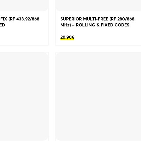
IX (RF 433.92/868
SUPERIOR MULTI-FREE (RF 280/868
XED
MHz) – ROLLING & FIXED CODES
20,90
€