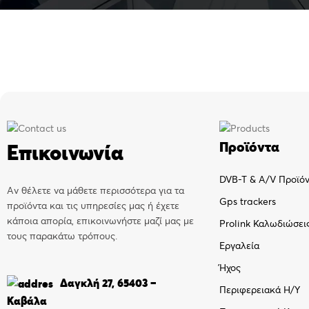
Προϊόντα
Επικοινωνία
DVB-T & A/V Προϊό
Αν θέλετε να μάθετε περισσότερα για τα
Gps trackers
προϊόντα και τις υπηρεσίες μας ή έχετε
κάποια απορία, επικοινωνήστε μαζί μας με
Prolink Καλωδιώσει
τους παρακάτω τρόπους.
Εργαλεία
Ήχος
Δαγκλή 27, 65403 –
Περιφερειακά Η/Υ
Καβάλα