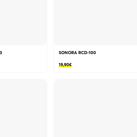
3
SONORA RCD-100
19,90
€