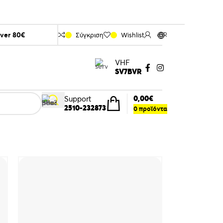
over 80€
Σύγκριση
Wishlist
GR
VHF
SV7BVR
0,00
€
Support
2510-232873
0
προϊόντα