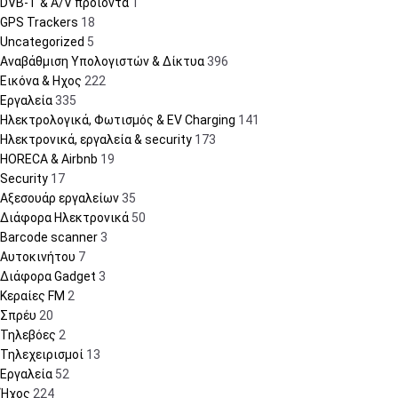
DVB-T & A/V προϊόντα
1
GPS Trackers
18
Uncategorized
5
Αναβάθμιση Υπολογιστών & Δίκτυα
396
Εικόνα & Ηχος
222
Εργαλεία
335
Ηλεκτρολογικά, Φωτισμός & EV Charging
141
Ηλεκτρονικά, εργαλεία & security
173
HORECA & Airbnb
19
Security
17
Αξεσουάρ εργαλείων
35
Διάφορα Ηλεκτρονικά
50
Barcode scanner
3
Αυτοκινήτου
7
Διάφορα Gadget
3
Κεραίες FM
2
Σπρέυ
20
Τηλεβόες
2
Τηλεχειρισμοί
13
Εργαλεία
52
Ήχος
224