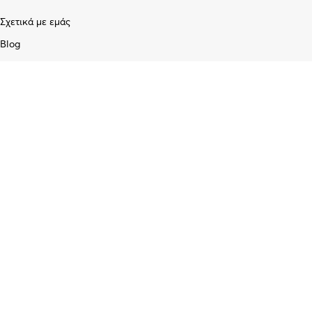
Σχετικά με εμάς
Blog
Επικοινωνία
Υπηρεσίες
Προγραμματισμός & Επισκευή Κλειδιών
Διαχείριση Στόλου /GPS
Εγκατάσταση Επίγειων και Δορυφορικών κεραιών
Service Ηλεκτρονικών Σταθερών και Φορητών Υπολογιστών
Διαγνωστικός έλεγχος και επισκευή κινητών τηλεφώνων
Εγκατάσταση και προγραμματισμός ασύρματων πομποδεκτών CB/
UHF/ VHF