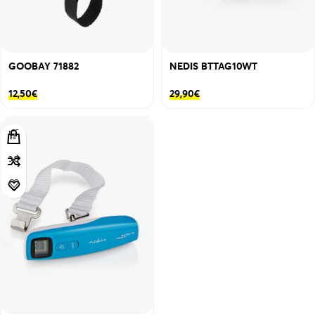
GOOBAY 71882
NEDIS BTTAG10WT
12,50
€
29,90
€