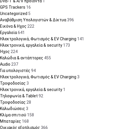
DVB-T & A/V προϊόντα
1
GPS Trackers
16
Uncategorized
5
Αναβάθμιση Υπολογιστών & Δίκτυα
396
Εικόνα & Ηχος
222
Εργαλεία
641
Ηλεκτρολογικά, Φωτισμός & EV Charging
141
Ηλεκτρονικά, εργαλεία & security
173
Ήχος
224
Καλώδια & αντάπτορες
455
Audio
237
Για υπολογιστές
94
Ηλεκτρολογικά, Φωτισμός & EV Charging
3
Τροφοδοσίας
3
Ηλεκτρονικά, εργαλεία & security
1
Τηλεφωνία & Tablet
92
Τροφοδοσίας
28
Καλωδιώσεις
3
Κλίμα σπιτιού
158
Μπαταρίες
168
Οικιακός εξοπλισμός
366