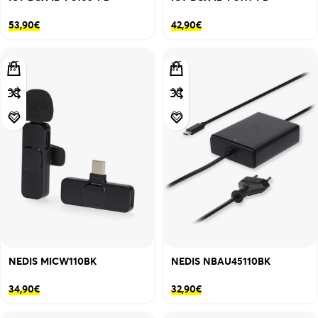
53,90
€
42,90
€
NEDIS MICW110BK
NEDIS NBAU45110BK
34,90
€
32,90
€