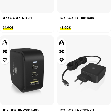
AKYGA AK-ND-81
ICY BOX IB-HUB1405
31,90
€
48,90
€
ICY BOX IB-PS103-PD
ICY BOX IB-PS111-PD