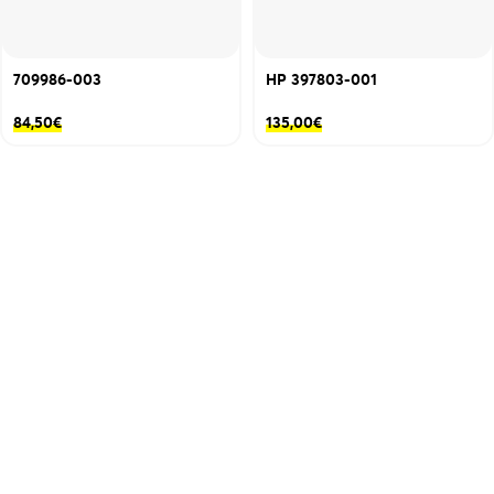
709986-003
HP 397803-001
84,50
€
135,00
€