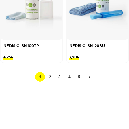
NEDIS CLSN100TP
NEDIS CLSN120BU
4,25
€
7,50
€
1
2
3
4
5
→