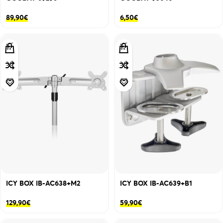
89,90
€
6,50
€
ICY BOX IB-AC638+M2
ICY BOX IB-AC639+B1
129,90
€
59,90
€