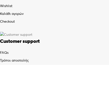
Wishlist
Καλάθι αγορών
Checkout
Customer support
FAQs
Τρόποι αποστολής
Τρόποι πληρωμής
Πολιτική επιστροφών
Όροι χρήσης
Προσωπικά δεδομένα (GDPR)
© 2021
xristianos.gr
· All rights reserved · A website by
Artware