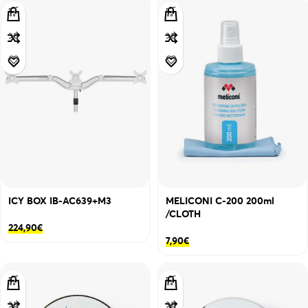
ICY BOX IB-AC639+M3
MELICONI C-200 200ml
/CLOTH
224,90
€
7,90
€