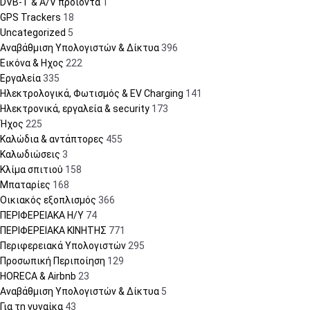
DVB-T & A/V προϊόντα
1
GPS Trackers
18
Uncategorized
5
Αναβάθμιση Υπολογιστών & Δίκτυα
396
Εικόνα & Ηχος
222
Εργαλεία
335
Ηλεκτρολογικά, Φωτισμός & EV Charging
141
Ηλεκτρονικά, εργαλεία & security
173
Ήχος
225
Καλώδια & αντάπτορες
455
Καλωδιώσεις
3
Κλίμα σπιτιού
158
Μπαταρίες
168
Οικιακός εξοπλισμός
366
ΠΕΡΙΦΕΡΕΙΑΚΑ Η/Υ
74
ΠΕΡΙΦΕΡΕΙΑΚΑ ΚΙΝΗΤΗΣ
771
Περιφερειακά Υπολογιστών
295
Προσωπική Περιποίηση
129
HORECA & Airbnb
23
Αναβάθμιση Υπολογιστών & Δίκτυα
5
Για τη γυναίκα
43