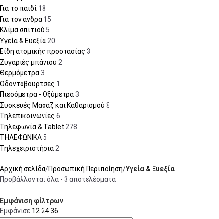
Για το παιδί
18
Για τον άνδρα
15
Κλίμα σπιτιού
5
Υγεία & Ευεξία
20
Είδη ατομικής προστασίας
3
Ζυγαριές μπάνιου
2
Θερμόμετρα
3
Οδοντόβουρτσες
1
Πιεσόμετρα - Οξύμετρα
3
Συσκευές Μασάζ και Καθαρισμού
8
Τηλεπικοινωνίες
6
Τηλεφωνία & Tablet
278
ΤΗΛΕΦΩΝΙΚΑ
5
Τηλεχειριστήρια
2
Αρχική σελίδα
Προσωπική Περιποίηση
Υγεία & Ευεξία
Προβάλλονται όλα - 3 αποτελέσματα
Εμφάνιση φίλτρων
Εμφάνισε
12
24
36