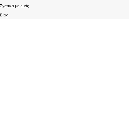
Σχετικά με εμάς
Blog
Επικοινωνία
Υπηρεσίες
Προγραμματισμός & Επισκευή Κλειδιών
Διαχείριση Στόλου /GPS
Εγκατάσταση Επίγειων και Δορυφορικών κεραιών
Service Ηλεκτρονικών Σταθερών και Φορητών Υπολογιστών
Διαγνωστικός έλεγχος και επισκευή κινητών τηλεφώνων
Εγκατάσταση και προγραμματισμός ασύρματων πομποδεκτών CB/
UHF/ VHF