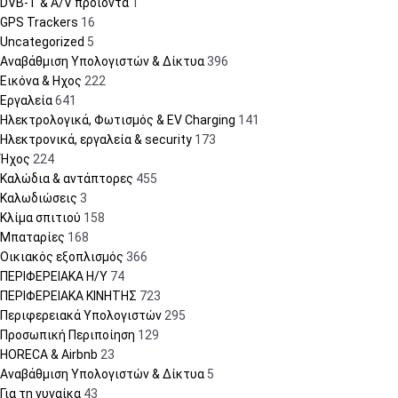
DVB-T & A/V προϊόντα
1
GPS Trackers
16
Uncategorized
5
Αναβάθμιση Υπολογιστών & Δίκτυα
396
Εικόνα & Ηχος
222
Εργαλεία
641
Ηλεκτρολογικά, Φωτισμός & EV Charging
141
Ηλεκτρονικά, εργαλεία & security
173
Ήχος
224
Καλώδια & αντάπτορες
455
Καλωδιώσεις
3
Κλίμα σπιτιού
158
Μπαταρίες
168
Οικιακός εξοπλισμός
366
ΠΕΡΙΦΕΡΕΙΑΚΑ Η/Υ
74
ΠΕΡΙΦΕΡΕΙΑΚΑ ΚΙΝΗΤΗΣ
723
Περιφερειακά Υπολογιστών
295
Προσωπική Περιποίηση
129
HORECA & Airbnb
23
Αναβάθμιση Υπολογιστών & Δίκτυα
5
Για τη γυναίκα
43