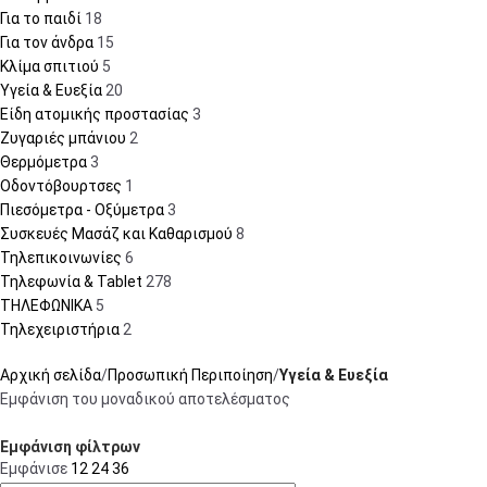
Για το παιδί
18
Για τον άνδρα
15
Κλίμα σπιτιού
5
Υγεία & Ευεξία
20
Είδη ατομικής προστασίας
3
Ζυγαριές μπάνιου
2
Θερμόμετρα
3
Οδοντόβουρτσες
1
Πιεσόμετρα - Οξύμετρα
3
Συσκευές Μασάζ και Καθαρισμού
8
Τηλεπικοινωνίες
6
Τηλεφωνία & Tablet
278
ΤΗΛΕΦΩΝΙΚΑ
5
Τηλεχειριστήρια
2
Αρχική σελίδα
Προσωπική Περιποίηση
Υγεία & Ευεξία
Εμφάνιση του μοναδικού αποτελέσματος
Εμφάνιση φίλτρων
Εμφάνισε
12
24
36