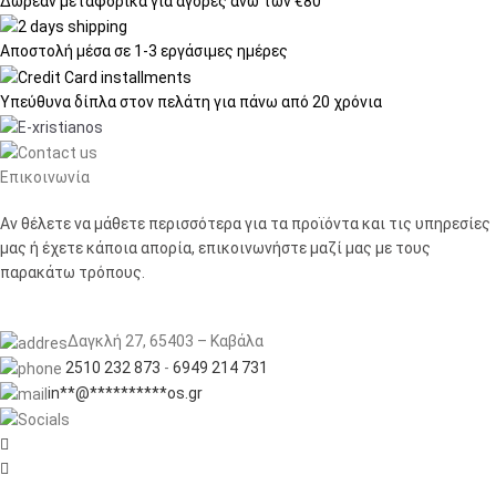
Δωρεάν μεταφορικά
για αγορές άνω των €80
Αποστολή μέσα σε
1-3 εργάσιμες ημέρες
Υπεύθυνα δίπλα στον πελάτη
για πάνω από 20 χρόνια
Επικοινωνία
Αν θέλετε να μάθετε περισσότερα για τα προϊόντα και τις υπηρεσίες
μας ή έχετε κάποια απορία, επικοινωνήστε μαζί μας με τους
παρακάτω τρόπους.
Δαγκλή 27, 65403 – Καβάλα
2510 232 873
-
6949 214 731
in
**
@
**********
os.gr

