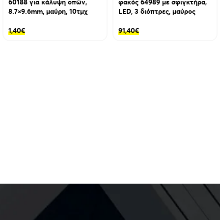
60188 για κάλυψη οπών,
φακός 64989 με σφιγκτήρα,
8.7×9.6mm, μαύρη, 10τμχ
LED, 3 διόπτρες, μαύρος
1,40
€
91,40
€