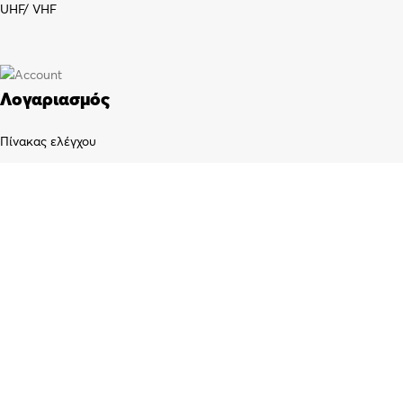
UHF/ VHF
Λογαριασμός
Πίνακας ελέγχου
Παραγγελίες
Wishlist
Καλάθι αγορών
Checkout
Customer support
FAQs
Τρόποι αποστολής